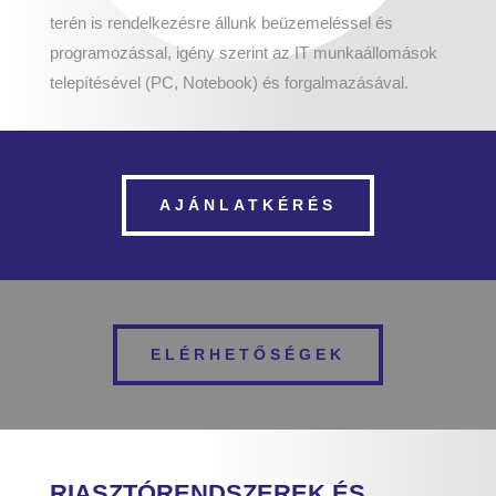
terén is rendelkezésre állunk beüzemeléssel és
programozással, igény szerint az IT munkaállomások
telepítésével (PC, Notebook) és forgalmazásával.
AJÁNLATKÉRÉS
ELÉRHETŐSÉGEK
RIASZTÓRENDSZEREK ÉS