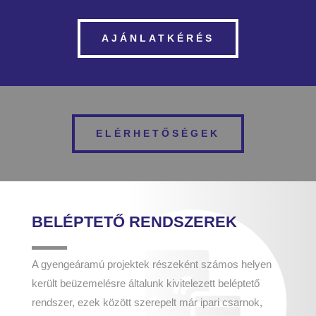
AJÁNLATKÉRÉS
ELÉRHETŐSÉGEK
BELÉPTETŐ RENDSZEREK
A gyengeáramú projektek részeként számos helyen
került beüzemelésre általunk kivitelezett beléptető
rendszer, ezek között szerepelt már ipari csarnok,