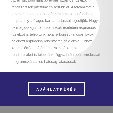
Az elmúlt több mint 30 évben számos tűzjelző
rendszert telepítettünk és adtunk át. A folyamatot a
tervezési szakasztól egészen a hatósági átadásig,
majd a folytatólagos karbantartással teljesítjük. Nagy
belmagasságú ipari csarnokok esetében aspirációs
tűzjelzőt is telepítünk, akár a logisztikai csarnokok
polcközi aspirációs rendszereit bele értve. Ehhez
kapcsolódóan hő és füstelvezető komplett
rendszereket is telepítünk, úgyszintén beüzemeléssel,
programozással és hatósági átadással.
AJÁNLATKÉRÉS