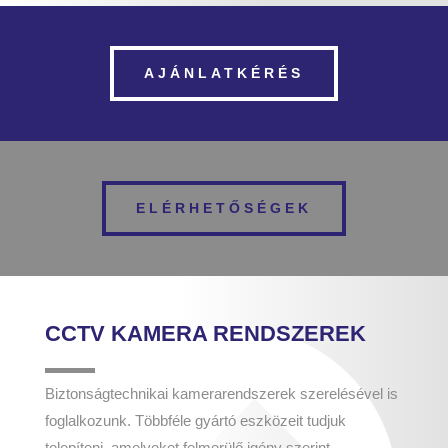
AJÁNLATKÉRÉS
ELÉRHETŐSÉGEK
CCTV KAMERA RENDSZEREK
Biztonságtechnikai kamerarendszerek szerelésével is
foglalkozunk. Többféle gyártó eszközeit tudjuk
telepíteni, amelyeket felmerülő igény szerint