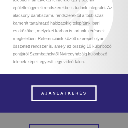
épületfelügyeleti rendszerekbe is tudunk integrálni. Az
alacsony darabszámú rendszerektől a több száz
kamerát tartalmazó hálózatokig telepítünk ipari
eszközöket, melyeket karban is tartunk kérésnek
megfelelően. Referenciáink között szerepel olyan
összetett rendszer is, amely az ország 10 különböző
pontjáról Szombathelytől Nyíregyházáig különböző
telepek képeit egyesíti egy videó-falon.
AJÁNLATKÉRÉS