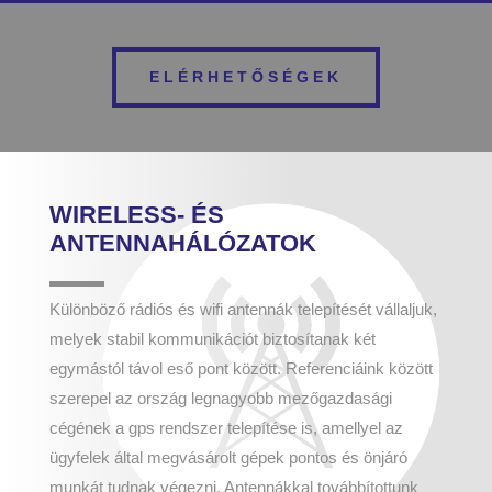
ELÉRHETŐSÉGEK
WIRELESS- ÉS
ANTENNAHÁLÓZATOK
Különböző rádiós és wifi antennák telepítését vállaljuk,
melyek stabil kommunikációt biztosítanak két
egymástól távol eső pont között. Referenciáink között
szerepel az ország legnagyobb mezőgazdasági
cégének a gps rendszer telepítése is, amellyel az
ügyfelek által megvásárolt gépek pontos és önjáró
munkát tudnak végezni. Antennákkal továbbítottunk