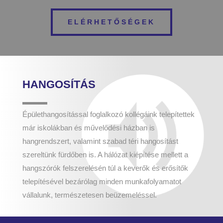
ELÉRHETŐSÉGEK
HANGOSÍTÁS
Épülethangosítással foglalkozó kollégáink telepítettek
már iskolákban és művelődési házban is
hangrendszert, valamint szabad téri hangosítást
szereltünk fürdőben is. A hálózat kiépítése mellett a
hangszórók felszerelésén túl a keverők és erősítők
telepítésével bezárólag minden munkafolyamatot
vállalunk, természetesen beüzemeléssel.