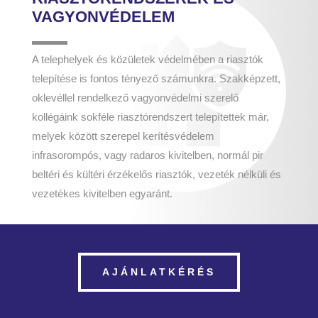
VAGYONVÉDELEM
A telephelyek és közületek védelmében a riasztók
telepítése is fontos tényező számunkra. Szakképzett,
oklevéllel rendelkező vagyonvédelmi szerelő
kollégáink sokféle riasztórendszert telepítettek már,
melyek között szerepel kerítésvédelem
infrasorompós, vagy radaros kivitelben, normál pir
beltéri és kültéri érzékelős riasztók, vezeték nélküli és
vezetékes kivitelben egyaránt.
AJÁNLATKÉRÉS