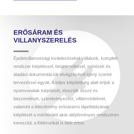
ERŐSÁRAM ÉS
VILLANYSZERELÉS
Épületvillamossági kivitelezéseket vállalunk, komplett
rendszer kiépítéssel, beüzemeléssel, mérések és
átadási dokumentációk elvégzésével igény szerint
tervezéssel együtt. A teljes kiépítettség alatt értjük a
nyomvonalak kiépítését, elosztók össze és
beszerelését, szerelvényezést, villámvédelmet,
valamint a létesítmény erősáramú tápellátásának
kiépítését a mérőórától akár alépítményes rendszeren
keresztül, a földmunkát is bele értve.