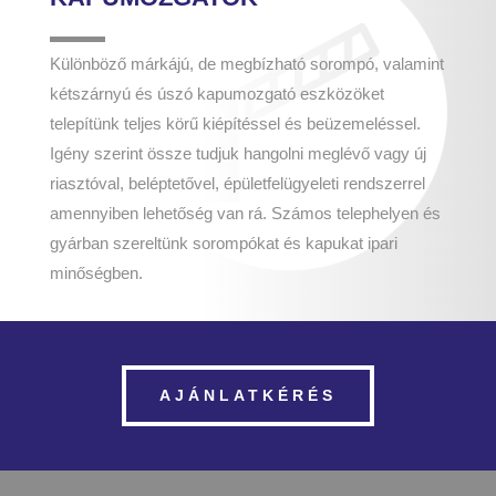
Különböző márkájú, de megbízható sorompó, valamint
kétszárnyú és úszó kapumozgató eszközöket
telepítünk teljes körű kiépítéssel és beüzemeléssel.
Igény szerint össze tudjuk hangolni meglévő vagy új
riasztóval, beléptetővel, épületfelügyeleti rendszerrel
amennyiben lehetőség van rá. Számos telephelyen és
gyárban szereltünk sorompókat és kapukat ipari
minőségben.
AJÁNLATKÉRÉS