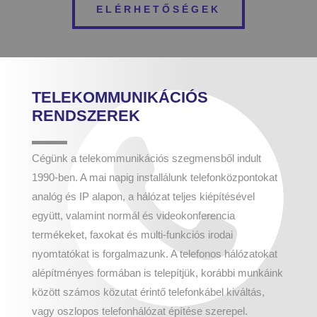
ELÉRHETŐSÉGEK
TELEKOMMUNIKÁCIÓS
RENDSZEREK
Cégünk a telekommunikációs szegmensből indult
1990-ben. A mai napig installálunk telefonközpontokat
analóg és IP alapon, a hálózat teljes kiépítésével
együtt, valamint normál és videokonferencia
termékeket, faxokat és multi-funkciós irodai
nyomtatókat is forgalmazunk. A telefonos hálózatokat
alépítményes formában is telepítjük, korábbi munkáink
között számos közutat érintő telefonkábel kiváltás,
vagy oszlopos telefonhálózat építése szerepel.