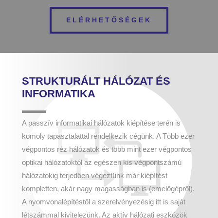
ELÉRHETŐSÉGEK
STRUKTURÁLT HÁLÓZAT ÉS
INFORMATIKA
A passzív informatikai hálózatok kiépítése terén is
komoly tapasztalattal rendelkezik cégünk. A Több ezer
végpontos réz hálózatok és több mint ezer végpontos
optikai hálózatoktól az egészen kis végpontszámú
hálózatokig terjedően végeztünk már kiépítést
kompletten, akár nagy magasságban is (emelőgépről).
A nyomvonalépítéstől a szerelvényezésig itt is saját
létszámmal kivitelezünk. Az aktív hálózati eszközök