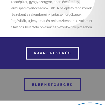
irodaépület, gyógyszergyár, sportlétesítmény,
járműipari gyártócsarnok, stb. A beléptető rendszerek
részeként szakembereink jártasak forgókapuk,
forgóvillák, ujjlenyomat és retinaszkennerek, valamint
általános beléptető olvasók és vezérlők telepítésében.
AJÁNLATKÉRÉS
ELÉRHETŐSÉGEK